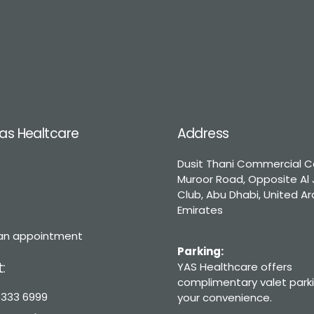
as Healtcare
Address
Dusit Thani Commercial C
Muroor Road, Opposite Al
Club, Abu Dhabi, United A
e
Emirates
an appointment
Parking:
:
YAS Healthcare offers
complimentary valet parki
 333 6999
your convenience.