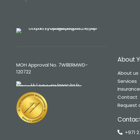
About Y
MOH Approval No. 7W8ERMWD-
120722
About us
Services
Insuranc
Contact
Request 
Contact
+971 2