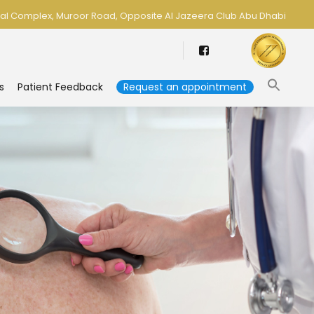
al Complex, Muroor Road, Opposite Al Jazeera Club Abu Dhabi
s
Patient Feedback
Request an appointment