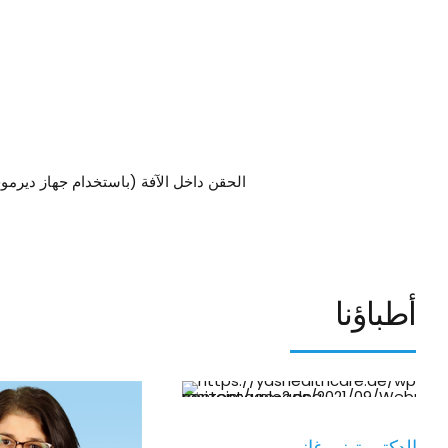
الحقن داخل الآفة (باستخدام جهاز ديرموج
أطباؤنا
الدكتور توني غانم